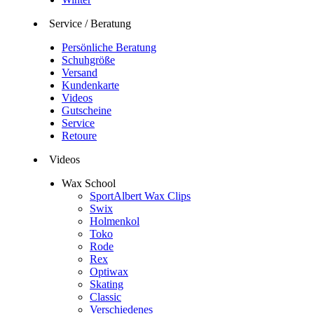
Service / Beratung
Persönliche Beratung
Schuhgröße
Versand
Kundenkarte
Videos
Gutscheine
Service
Retoure
Videos
Wax School
SportAlbert Wax Clips
Swix
Holmenkol
Toko
Rode
Rex
Optiwax
Skating
Classic
Verschiedenes