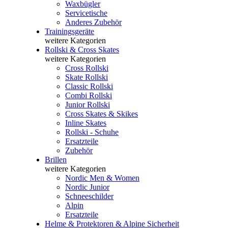
Waxbügler
Servicetische
Anderes Zubehör
Trainingsgeräte
weitere Kategorien
Rollski & Cross Skates
weitere Kategorien
Cross Rollski
Skate Rollski
Classic Rollski
Combi Rollski
Junior Rollski
Cross Skates & Skikes
Inline Skates
Rollski - Schuhe
Ersatzteile
Zubehör
Brillen
weitere Kategorien
Nordic Men & Women
Nordic Junior
Schneeschilder
Alpin
Ersatzteile
Helme & Protektoren & Alpine Sicherheit