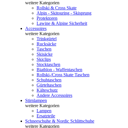
weitere Kategorien
Rollski & Cross Skate
Alpin - Skitouring - Skisprung
Protektoren
Lawine & Alpine Sicherheit
Accessoires
weitere Kategorien
Trinkgürtel
Rucksäcke
Taschen
Skisäcke
Skiclips
Stocktaschen
Biathlon - Waffentaschen
Rollski-/Cross Skate Taschen
Schuhtaschen
Gürteltaschen
Kälteschutz
Andere Accessoires
Stirnlampen
weitere Kategorien
Lampen
Ersatzteile
Schneeschuhe & Nordic Schlittschuhe
weitere Kategorien