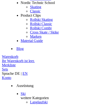
Nordic Technic School
Skating
Classic
Product Clips
Rollski Skating
Rollski Classic
Rollski Combi
Cross Skate / Skike
Marken
Material Guide
Blog
Warenkorb
Ihr Warenkorb ist leer.
Merkliste
Sets
Sprache
DE
|
EN
Konto
Ausrüstung
Ski
weitere Kategorien
Langlaufski