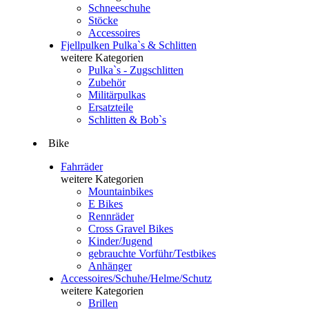
Schneeschuhe
Stöcke
Accessoires
Fjellpulken Pulka`s & Schlitten
weitere Kategorien
Pulka`s - Zugschlitten
Zubehör
Militärpulkas
Ersatzteile
Schlitten & Bob`s
Bike
Fahrräder
weitere Kategorien
Mountainbikes
E Bikes
Rennräder
Cross Gravel Bikes
Kinder/Jugend
gebrauchte Vorführ/Testbikes
Anhänger
Accessoires/Schuhe/Helme/Schutz
weitere Kategorien
Brillen