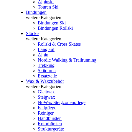
Alpinski
Touren Ski
Bindungen
weitere Kategorien
Bindungen Ski
Bindungen Rollski
Stöcke
weitere Kategorien
Rollski & Cross Skates
Langlauf
Alpin
Nordic Walking & Trailrunning
Trekking
Skitouren
Ersatzteile
Wax & Waxzubehör
weitere Kategorien
Gleitwax
Steigwax
NoWax Steigzonenpflege
Fellpflege
Reiniger
Handbürsten
Rotorbürsten
Strukturgeräte