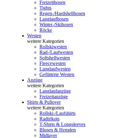
Freizeithosen
Tights
Regen-/Hardshellhosen
Langlaufhosen
Winter-/Skihosen
Röcke
Westen
weitere Kategorien
Rollskiwesten
Rad-/Laufwesten
Softshellwesten
Fleecewesten
Langlaufwesten
Gefütterte Westen
Anzüge
weitere Kategorien
Langlaufanzüge
Freizeitanzüge
Shirts & Pullover
weitere Kategorien
Rollski-/Laufshirts
Radtrikots
T-Shirts & Longsleeves
Blusen & Hemden
Midlayer