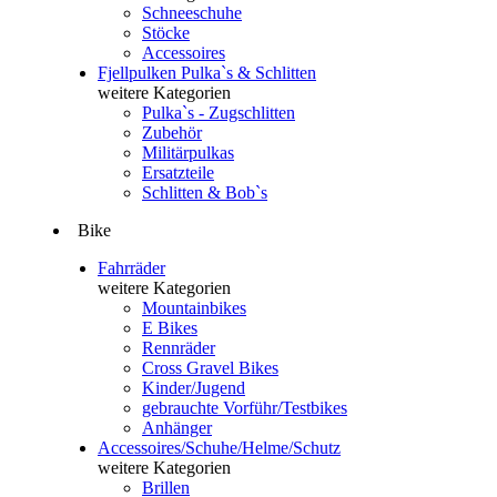
Schneeschuhe
Stöcke
Accessoires
Fjellpulken Pulka`s & Schlitten
weitere Kategorien
Pulka`s - Zugschlitten
Zubehör
Militärpulkas
Ersatzteile
Schlitten & Bob`s
Bike
Fahrräder
weitere Kategorien
Mountainbikes
E Bikes
Rennräder
Cross Gravel Bikes
Kinder/Jugend
gebrauchte Vorführ/Testbikes
Anhänger
Accessoires/Schuhe/Helme/Schutz
weitere Kategorien
Brillen