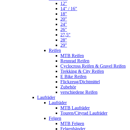
12"
14" / 16"
18"
20"
24"
26"
27,5"
28"
29"
Reifen
MTB Reifen
Rennrad Reifen
Cyclocross Reifen & Gravel Reifen
Trekking & City Reifen
E Bike Reifen
Flickzeug/Dichtmittel
Zubehör
verschiedene Reifen
Laufräder
Laufräder
MTB Laufräder
Touren/Cityrad Laufräder
Felgen
MTB Felgen
Felgenbänder