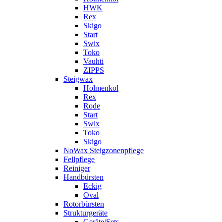
HWK
Rex
Skigo
Start
Swix
Toko
Vauhti
ZIPPS
Steigwax
Holmenkol
Rex
Rode
Start
Swix
Toko
Skigo
NoWax Steigzonenpflege
Fellpflege
Reiniger
Handbürsten
Eckig
Oval
Rotorbürsten
Strukturgeräte
Geräte/Sets