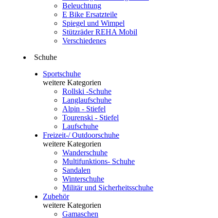
Beleuchtung
E Bike Ersatzteile
Spiegel und Wimpel
Stützräder REHA Mobil
Verschiedenes
Schuhe
Sportschuhe
weitere Kategorien
Rollski -Schuhe
Langlaufschuhe
Alpin - Stiefel
Tourenski - Stiefel
Laufschuhe
Freizeit-/ Outdoorschuhe
weitere Kategorien
Wanderschuhe
Multifunktions- Schuhe
Sandalen
Winterschuhe
Militär und Sicherheitsschuhe
Zubehör
weitere Kategorien
Gamaschen