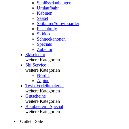
Schlüsselanhänger
Umlaufbahn
Kabinen
Sessel
Skifahrer/Snowboarder
Pistenbully
Skidoo
Schneekanonen
Specials
Zubehör
Skiselector
weitere Kategorien
Ski Service
weitere Kategorien
Nordic
Alpine
Test / Verleihmaterial
weitere Kategorien
Gutscheine
weitere Kategorien
Blaubeeren - Special
weitere Kategorien
Outlet - Sale