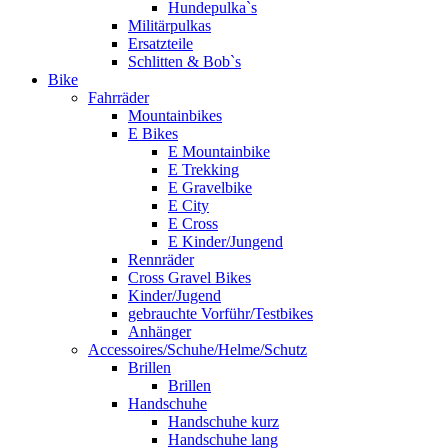
Hundepulka`s
Militärpulkas
Ersatzteile
Schlitten & Bob`s
Bike
Fahrräder
Mountainbikes
E Bikes
E Mountainbike
E Trekking
E Gravelbike
E City
E Cross
E Kinder/Jungend
Rennräder
Cross Gravel Bikes
Kinder/Jugend
gebrauchte Vorführ/Testbikes
Anhänger
Accessoires/Schuhe/Helme/Schutz
Brillen
Brillen
Handschuhe
Handschuhe kurz
Handschuhe lang