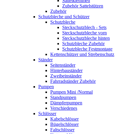
Sattelklemmen
Zubehör Sattelstützen
Zubehör
Schutzbleche und Schützer
Schutzbleche
Steckschutzblech - Sets
Steckschutzbleche vorn
Steckschutzbleche hinten
Schutzbleche Zubehör
Schutzbleche Festmontage
Kettenschützer und Strebenschutz
Ständer
Seitenständer
Hinterbauständer
Zweibeinständer
Fahrradständer Zubehör
Pumpen
Pumpen Mini /Normal
Standpumpen
Dämpferpumpen
Verschiedenes
Schlösser
Kabelschlösser
Bügelschlösser
Faltschlösser