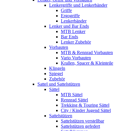
Lenkergriffe und Lenkerbänder
Griffe
Ergogriffe
Lenkerbänder
Lenker und Bar Ends
MTB Lenker
Bar Ends
Lenker Zubehör
Vorbauten
MTB & Rennrad Vorbauten
Vario Vorbauten
Krallen, Spacer & Kleinteile
Klingeln
Spiegel
Zubehör
Sattel und Sattelstützen
Sättel
MTB Sättel
Rennrad Sättel
Trekking & Touring Sättel
City / Kinder Jugend Sättel
Sattelstützen
Sattelstützen verstellbar
Sattelstützen gefedert