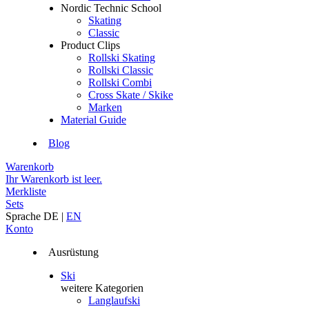
Nordic Technic School
Skating
Classic
Product Clips
Rollski Skating
Rollski Classic
Rollski Combi
Cross Skate / Skike
Marken
Material Guide
Blog
Warenkorb
Ihr Warenkorb ist leer.
Merkliste
Sets
Sprache
DE
|
EN
Konto
Ausrüstung
Ski
weitere Kategorien
Langlaufski