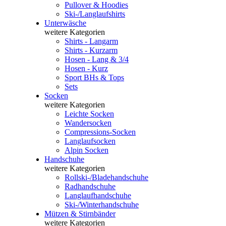
Pullover & Hoodies
Ski-/Langlaufshirts
Unterwäsche
weitere Kategorien
Shirts - Langarm
Shirts - Kurzarm
Hosen - Lang & 3/4
Hosen - Kurz
Sport BHs & Tops
Sets
Socken
weitere Kategorien
Leichte Socken
Wandersocken
Compressions-Socken
Langlaufsocken
Alpin Socken
Handschuhe
weitere Kategorien
Rollski-/Bladehandschuhe
Radhandschuhe
Langlaufhandschuhe
Ski-/Winterhandschuhe
Mützen & Stirnbänder
weitere Kategorien