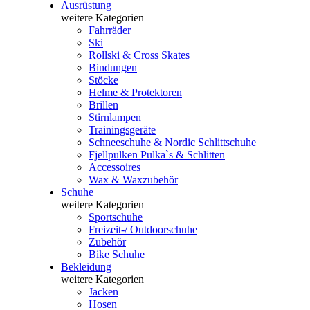
Ausrüstung
weitere Kategorien
Fahrräder
Ski
Rollski & Cross Skates
Bindungen
Stöcke
Helme & Protektoren
Brillen
Stirnlampen
Trainingsgeräte
Schneeschuhe & Nordic Schlittschuhe
Fjellpulken Pulka`s & Schlitten
Accessoires
Wax & Waxzubehör
Schuhe
weitere Kategorien
Sportschuhe
Freizeit-/ Outdoorschuhe
Zubehör
Bike Schuhe
Bekleidung
weitere Kategorien
Jacken
Hosen