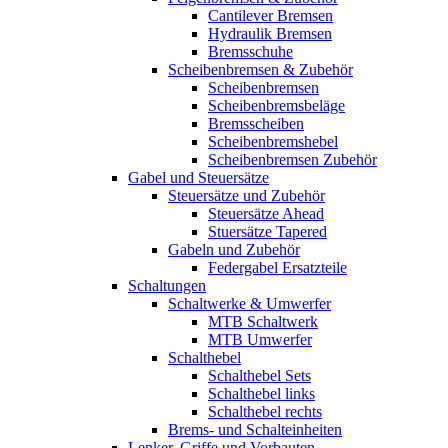
Cantilever Bremsen
Hydraulik Bremsen
Bremsschuhe
Scheibenbremsen & Zubehör
Scheibenbremsen
Scheibenbremsbeläge
Bremsscheiben
Scheibenbremshebel
Scheibenbremsen Zubehör
Gabel und Steuersätze
Steuersätze und Zubehör
Steuersätze Ahead
Stuersätze Tapered
Gabeln und Zubehör
Federgabel Ersatzteile
Schaltungen
Schaltwerke & Umwerfer
MTB Schaltwerk
MTB Umwerfer
Schalthebel
Schalthebel Sets
Schalthebel links
Schalthebel rechts
Brems- und Schalteinheiten
Lenker, Griffe und Vorbauten