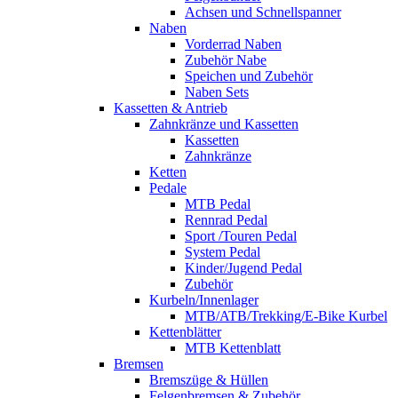
Achsen und Schnellspanner
Naben
Vorderrad Naben
Zubehör Nabe
Speichen und Zubehör
Naben Sets
Kassetten & Antrieb
Zahnkränze und Kassetten
Kassetten
Zahnkränze
Ketten
Pedale
MTB Pedal
Rennrad Pedal
Sport /Touren Pedal
System Pedal
Kinder/Jugend Pedal
Zubehör
Kurbeln/Innenlager
MTB/ATB/Trekking/E-Bike Kurbel
Kettenblätter
MTB Kettenblatt
Bremsen
Bremszüge & Hüllen
Felgenbremsen & Zubehör