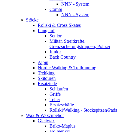
NNN - System
Combi
NNN - System
Stöcke
Rollski & Cross Skates
Langlauf
Senior
Militär, Streitkräfte,
Grenzsicherungstruppen, Polizei
Junior
Back Country
Alpin
Nordic Walking & Trailrunning
Trekking
Skitouren
Ersatzteile
Schlaufen
Griffe
Teller
Ersatzschäfte
Rollski/Walking - Stockspitzen/Pads
Wax & Waxzubehör
Gleitwax
Briko-Maplus
Holmenkol