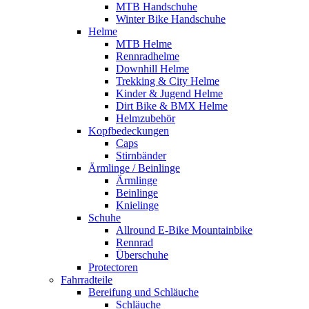
MTB Handschuhe
Winter Bike Handschuhe
Helme
MTB Helme
Rennradhelme
Downhill Helme
Trekking & City Helme
Kinder & Jugend Helme
Dirt Bike & BMX Helme
Helmzubehör
Kopfbedeckungen
Caps
Stirnbänder
Ärmlinge / Beinlinge
Ärmlinge
Beinlinge
Knielinge
Schuhe
Allround E-Bike Mountainbike
Rennrad
Überschuhe
Protectoren
Fahrradteile
Bereifung und Schläuche
Schläuche