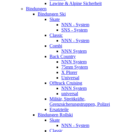
Lawine & Alpine Sicherheit
Bindungen
Bindungen Ski
Skate
NNN - System
SNS - System
Classic
NNN - System
Combi
NNN System
Back Country
NNN System
75mm System
X Plorer
Universal
Offtrack Cruising
NNN System
universal
Militär, Streitkräfte,
Grenzsicherungstruppen, Polizei
Ersatzteile
Bindungen Rollski
Skate
NNN - System
Classic