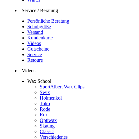
Service / Beratung
Persönliche Beratung
Schuhgröße
Versand
Kundenkarte
Videos
Gutscheine
Service
Retoure
Videos
Wax School
SportAlbert Wax Clips
Swix
Holmenkol
Toko
Rode
Rex
Optiwax
Skating
Classic
Verschiedenes