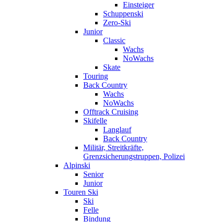
Einsteiger
Schuppenski
Zero-Ski
Junior
Classic
Wachs
NoWachs
Skate
Touring
Back Country
Wachs
NoWachs
Offtrack Cruising
Skifelle
Langlauf
Back Country
Militär, Streitkräfte,
Grenzsicherungstruppen, Polizei
Alpinski
Senior
Junior
Touren Ski
Ski
Felle
Bindung