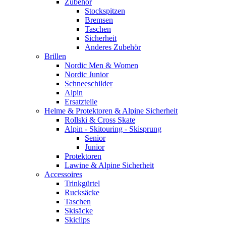
Zubehör
Stockspitzen
Bremsen
Taschen
Sicherheit
Anderes Zubehör
Brillen
Nordic Men & Women
Nordic Junior
Schneeschilder
Alpin
Ersatzteile
Helme & Protektoren & Alpine Sicherheit
Rollski & Cross Skate
Alpin - Skitouring - Skisprung
Senior
Junior
Protektoren
Lawine & Alpine Sicherheit
Accessoires
Trinkgürtel
Rucksäcke
Taschen
Skisäcke
Skiclips