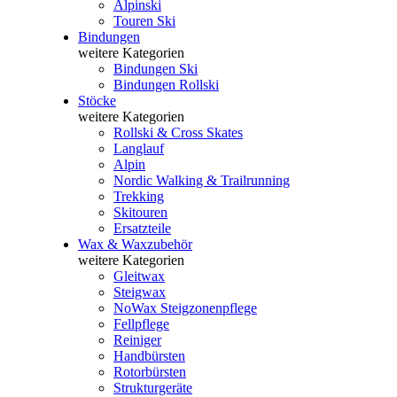
Alpinski
Touren Ski
Bindungen
weitere Kategorien
Bindungen Ski
Bindungen Rollski
Stöcke
weitere Kategorien
Rollski & Cross Skates
Langlauf
Alpin
Nordic Walking & Trailrunning
Trekking
Skitouren
Ersatzteile
Wax & Waxzubehör
weitere Kategorien
Gleitwax
Steigwax
NoWax Steigzonenpflege
Fellpflege
Reiniger
Handbürsten
Rotorbürsten
Strukturgeräte