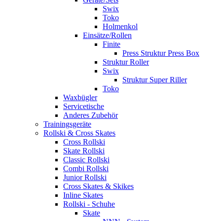
Swix
Toko
Holmenkol
Einsätze/Rollen
Finite
Press Struktur Press Box
Struktur Roller
Swix
Struktur Super Riller
Toko
Waxbügler
Servicetische
Anderes Zubehör
Trainingsgeräte
Rollski & Cross Skates
Cross Rollski
Skate Rollski
Classic Rollski
Combi Rollski
Junior Rollski
Cross Skates & Skikes
Inline Skates
Rollski - Schuhe
Skate