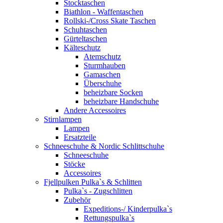
Stocktaschen
Biathlon - Waffentaschen
Rollski-/Cross Skate Taschen
Schuhtaschen
Gürteltaschen
Kälteschutz
Atemschutz
Sturmhauben
Gamaschen
Überschuhe
beheizbare Socken
beheizbare Handschuhe
Andere Accessoires
Stirnlampen
Lampen
Ersatzteile
Schneeschuhe & Nordic Schlittschuhe
Schneeschuhe
Stöcke
Accessoires
Fjellpulken Pulka`s & Schlitten
Pulka`s - Zugschlitten
Zubehör
Expeditions-/ Kinderpulka`s
Rettungspulka`s