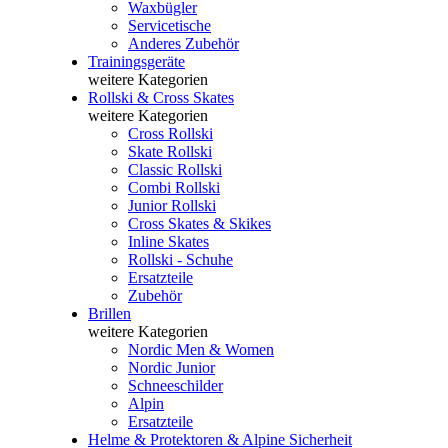
Waxbügler
Servicetische
Anderes Zubehör
Trainingsgeräte
weitere Kategorien
Rollski & Cross Skates
weitere Kategorien
Cross Rollski
Skate Rollski
Classic Rollski
Combi Rollski
Junior Rollski
Cross Skates & Skikes
Inline Skates
Rollski - Schuhe
Ersatzteile
Zubehör
Brillen
weitere Kategorien
Nordic Men & Women
Nordic Junior
Schneeschilder
Alpin
Ersatzteile
Helme & Protektoren & Alpine Sicherheit