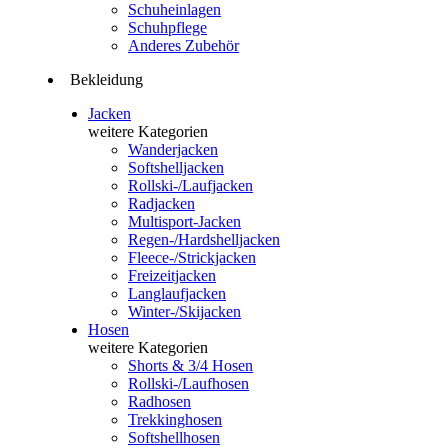
Schuheinlagen
Schuhpflege
Anderes Zubehör
Bekleidung
Jacken
weitere Kategorien
Wanderjacken
Softshelljacken
Rollski-/Laufjacken
Radjacken
Multisport-Jacken
Regen-/Hardshelljacken
Fleece-/Strickjacken
Freizeitjacken
Langlaufjacken
Winter-/Skijacken
Hosen
weitere Kategorien
Shorts & 3/4 Hosen
Rollski-/Laufhosen
Radhosen
Trekkinghosen
Softshellhosen