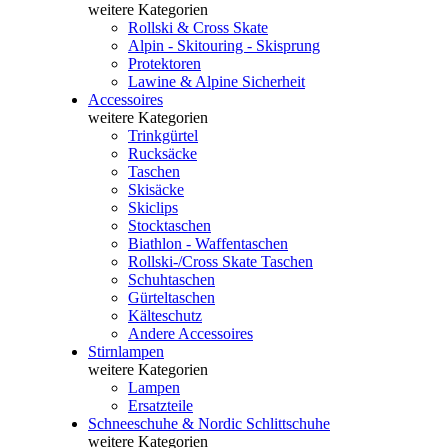
weitere Kategorien
Rollski & Cross Skate
Alpin - Skitouring - Skisprung
Protektoren
Lawine & Alpine Sicherheit
Accessoires
weitere Kategorien
Trinkgürtel
Rucksäcke
Taschen
Skisäcke
Skiclips
Stocktaschen
Biathlon - Waffentaschen
Rollski-/Cross Skate Taschen
Schuhtaschen
Gürteltaschen
Kälteschutz
Andere Accessoires
Stirnlampen
weitere Kategorien
Lampen
Ersatzteile
Schneeschuhe & Nordic Schlittschuhe
weitere Kategorien