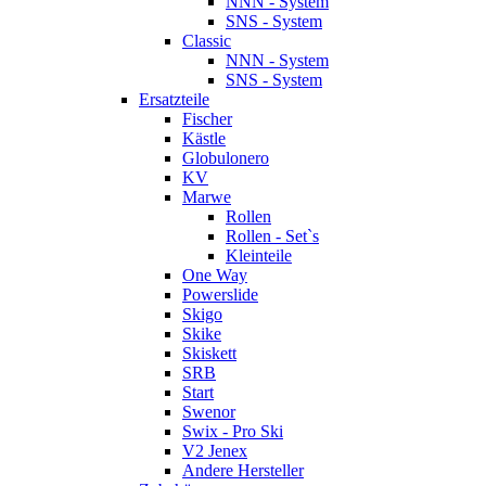
NNN - System
SNS - System
Classic
NNN - System
SNS - System
Ersatzteile
Fischer
Kästle
Globulonero
KV
Marwe
Rollen
Rollen - Set`s
Kleinteile
One Way
Powerslide
Skigo
Skike
Skiskett
SRB
Start
Swenor
Swix - Pro Ski
V2 Jenex
Andere Hersteller