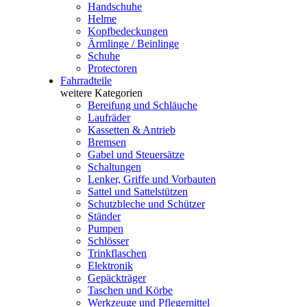
Handschuhe
Helme
Kopfbedeckungen
Ärmlinge / Beinlinge
Schuhe
Protectoren
Fahrradteile
weitere Kategorien
Bereifung und Schläuche
Laufräder
Kassetten & Antrieb
Bremsen
Gabel und Steuersätze
Schaltungen
Lenker, Griffe und Vorbauten
Sattel und Sattelstützen
Schutzbleche und Schützer
Ständer
Pumpen
Schlösser
Trinkflaschen
Elektronik
Gepäckträger
Taschen und Körbe
Werkzeuge und Pflegemittel