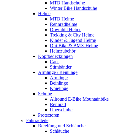
MTB Handschuhe
Winter Bike Handschuhe
Helme
MTB Helme
Rennradhelme
Downhill Helme
Trekking & City Helme
Kinder & Jugend Helme
Dirt Bike & BMX Helme
Helmzubehör
Kopfbedeckungen
Caps
Stirnbänder
Ärmlinge / Beinlinge
Ärmlinge
Beinlinge
Knielinge
Schuhe
Allround E-Bike Mountainbike
Rennrad
Überschuhe
Protectoren
Fahrradteile
Bereifung und Schläuche
Schläuche