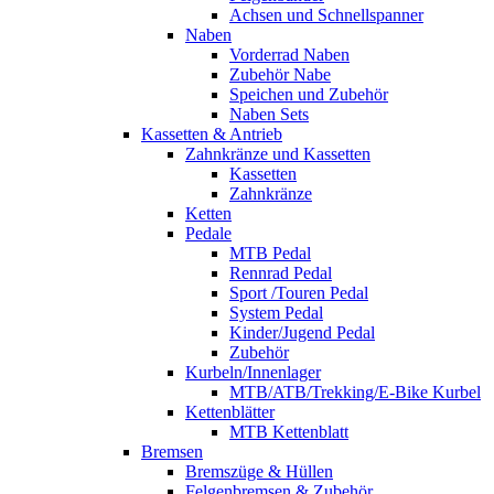
Achsen und Schnellspanner
Naben
Vorderrad Naben
Zubehör Nabe
Speichen und Zubehör
Naben Sets
Kassetten & Antrieb
Zahnkränze und Kassetten
Kassetten
Zahnkränze
Ketten
Pedale
MTB Pedal
Rennrad Pedal
Sport /Touren Pedal
System Pedal
Kinder/Jugend Pedal
Zubehör
Kurbeln/Innenlager
MTB/ATB/Trekking/E-Bike Kurbel
Kettenblätter
MTB Kettenblatt
Bremsen
Bremszüge & Hüllen
Felgenbremsen & Zubehör