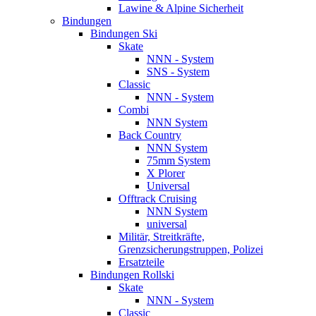
Lawine & Alpine Sicherheit
Bindungen
Bindungen Ski
Skate
NNN - System
SNS - System
Classic
NNN - System
Combi
NNN System
Back Country
NNN System
75mm System
X Plorer
Universal
Offtrack Cruising
NNN System
universal
Militär, Streitkräfte,
Grenzsicherungstruppen, Polizei
Ersatzteile
Bindungen Rollski
Skate
NNN - System
Classic