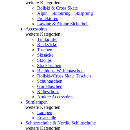
weitere Kategorien
Rollski & Cross Skate
Alpin - Skitouring - Skisprung
Protektoren
Lawine & Alpine Sicherheit
Accessoires
weitere Kategorien
Trinkgürtel
Rucksäcke
Taschen
Skisäcke
Skiclips
Stocktaschen
Biathlon - Waffentaschen
Rollski-/Cross Skate Taschen
Schuhtaschen
Gürteltaschen
Kälteschutz
Andere Accessoires
Stirnlampen
weitere Kategorien
Lampen
Ersatzteile
Schneeschuhe & Nordic Schlittschuhe
weitere Kategorien