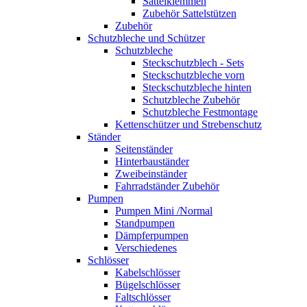
Sattelklemmen
Zubehör Sattelstützen
Zubehör
Schutzbleche und Schützer
Schutzbleche
Steckschutzblech - Sets
Steckschutzbleche vorn
Steckschutzbleche hinten
Schutzbleche Zubehör
Schutzbleche Festmontage
Kettenschützer und Strebenschutz
Ständer
Seitenständer
Hinterbauständer
Zweibeinständer
Fahrradständer Zubehör
Pumpen
Pumpen Mini /Normal
Standpumpen
Dämpferpumpen
Verschiedenes
Schlösser
Kabelschlösser
Bügelschlösser
Faltschlösser