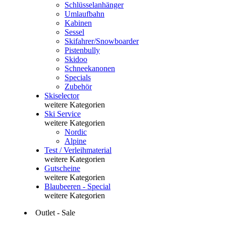
Schlüsselanhänger
Umlaufbahn
Kabinen
Sessel
Skifahrer/Snowboarder
Pistenbully
Skidoo
Schneekanonen
Specials
Zubehör
Skiselector
weitere Kategorien
Ski Service
weitere Kategorien
Nordic
Alpine
Test / Verleihmaterial
weitere Kategorien
Gutscheine
weitere Kategorien
Blaubeeren - Special
weitere Kategorien
Outlet - Sale