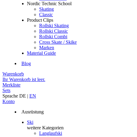
Nordic Technic School
Skating
Classic
Product Clips
Rollski Skating
Rollski Classic
Rollski Combi
Cross Skate / Skike
Marken
Material Guide
Blog
Warenkorb
Ihr Warenkorb ist leer.
Merkliste
Sets
Sprache
DE
|
EN
Konto
Ausrüstung
Ski
weitere Kategorien
Langlaufski