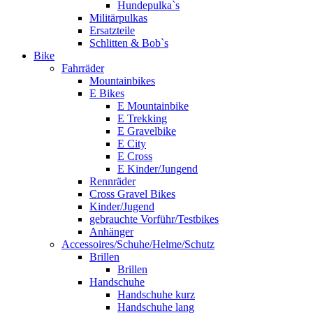
Hundepulka`s
Militärpulkas
Ersatzteile
Schlitten & Bob`s
Bike
Fahrräder
Mountainbikes
E Bikes
E Mountainbike
E Trekking
E Gravelbike
E City
E Cross
E Kinder/Jungend
Rennräder
Cross Gravel Bikes
Kinder/Jugend
gebrauchte Vorführ/Testbikes
Anhänger
Accessoires/Schuhe/Helme/Schutz
Brillen
Brillen
Handschuhe
Handschuhe kurz
Handschuhe lang