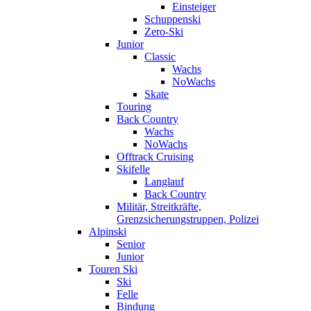
Einsteiger
Schuppenski
Zero-Ski
Junior
Classic
Wachs
NoWachs
Skate
Touring
Back Country
Wachs
NoWachs
Offtrack Cruising
Skifelle
Langlauf
Back Country
Militär, Streitkräfte,
Grenzsicherungstruppen, Polizei
Alpinski
Senior
Junior
Touren Ski
Ski
Felle
Bindung