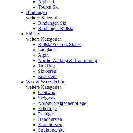
Alpinski
Touren Ski
Bindungen
weitere Kategorien
Bindungen Ski
Bindungen Rollski
Stöcke
weitere Kategorien
Rollski & Cross Skates
Langlauf
Alpin
Nordic Walking & Trailrunning
Trekking
Skitouren
Ersatzteile
Wax & Waxzubehör
weitere Kategorien
Gleitwax
Steigwax
NoWax Steigzonenpflege
Fellpflege
Reiniger
Handbürsten
Rotorbürsten
Strukturgeräte