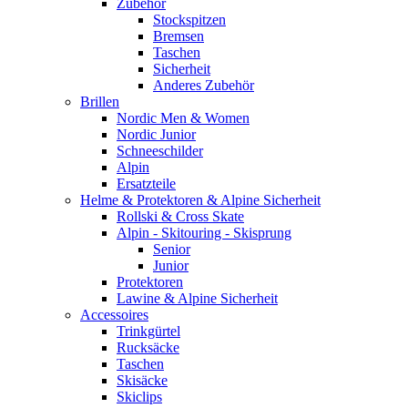
Zubehör
Stockspitzen
Bremsen
Taschen
Sicherheit
Anderes Zubehör
Brillen
Nordic Men & Women
Nordic Junior
Schneeschilder
Alpin
Ersatzteile
Helme & Protektoren & Alpine Sicherheit
Rollski & Cross Skate
Alpin - Skitouring - Skisprung
Senior
Junior
Protektoren
Lawine & Alpine Sicherheit
Accessoires
Trinkgürtel
Rucksäcke
Taschen
Skisäcke
Skiclips