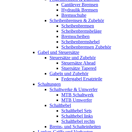
Cantilever Bremsen
Hydraulik Bremsen
Bremsschuhe
Scheibenbremsen & Zubehör
Scheibenbremsen
Scheibenbremsbeläge
Bremsscheiben
Scheibenbremshebel
Scheibenbremsen Zubehör
Gabel und Steuersätze
Steuersätze und Zubehör
Steuersätze Ahead
Stuersätze Tapered
Gabeln und Zubehör
Federgabel Ersatzteile
Schaltungen
Schaltwerke & Umwerfer
MTB Schaltwerk
MTB Umwerfer
Schalthebel
Schalthebel Sets
Schalthebel links
Schalthebel rechts
Brems- und Schalteinheiten
Lenker, Griffe und Vorbauten