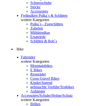
Schneeschuhe
Stöcke
Accessoires
Fjellpulken Pulka`s & Schlitten
weitere Kategorien
Pulka`s - Zugschlitten
Zubehör
Militärpulkas
Ersatzteile
Schlitten & Bob`s
Bike
Fahrräder
weitere Kategorien
Mountainbikes
E Bikes
Rennräder
Cross Gravel Bikes
Kinder/Jugend
gebrauchte Vorführ/Testbikes
Anhänger
Accessoires/Schuhe/Helme/Schutz
weitere Kategorien
Brillen