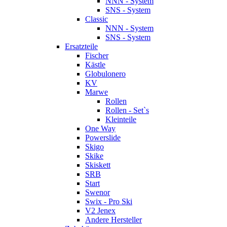
NNN - System
SNS - System
Classic
NNN - System
SNS - System
Ersatzteile
Fischer
Kästle
Globulonero
KV
Marwe
Rollen
Rollen - Set`s
Kleinteile
One Way
Powerslide
Skigo
Skike
Skiskett
SRB
Start
Swenor
Swix - Pro Ski
V2 Jenex
Andere Hersteller