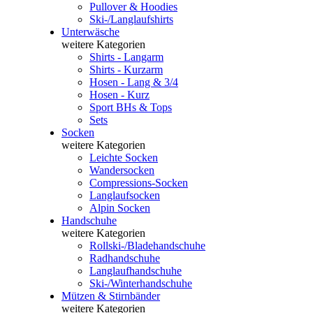
Pullover & Hoodies
Ski-/Langlaufshirts
Unterwäsche
weitere Kategorien
Shirts - Langarm
Shirts - Kurzarm
Hosen - Lang & 3/4
Hosen - Kurz
Sport BHs & Tops
Sets
Socken
weitere Kategorien
Leichte Socken
Wandersocken
Compressions-Socken
Langlaufsocken
Alpin Socken
Handschuhe
weitere Kategorien
Rollski-/Bladehandschuhe
Radhandschuhe
Langlaufhandschuhe
Ski-/Winterhandschuhe
Mützen & Stirnbänder
weitere Kategorien