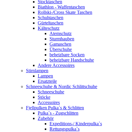
Stocktaschen
Biathlon - Waffentaschen
Rollski-/Cross Skate Taschen
Schuhtaschen
Gürteltaschen
Kälteschutz
Atemschutz
Sturmhauben
Gamaschen
Überschuhe
beheizbare Socken
beheizbare Handschuhe
Andere Accessoires
Stirnlampen
Lampen
Ersatzteile
Schneeschuhe & Nordic Schlittschuhe
Schneeschuhe
Stöcke
Accessoires
Fjellpulken Pulka`s & Schlitten
Pulka`s - Zugschlitten
Zubehör
Expeditions-/ Kinderpulka`s
Rettungspulka`s