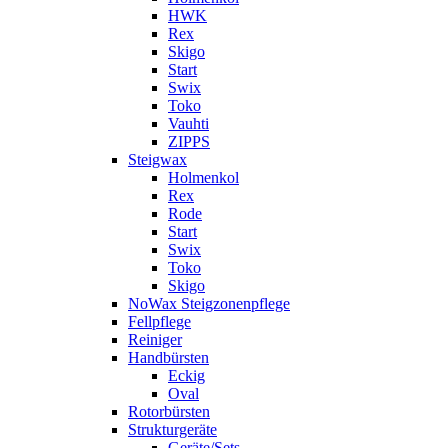
HWK
Rex
Skigo
Start
Swix
Toko
Vauhti
ZIPPS
Steigwax
Holmenkol
Rex
Rode
Start
Swix
Toko
Skigo
NoWax Steigzonenpflege
Fellpflege
Reiniger
Handbürsten
Eckig
Oval
Rotorbürsten
Strukturgeräte
Geräte/Sets