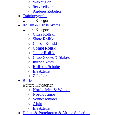
Waxbügler
Servicetische
Anderes Zubehör
Trainingsgeräte
weitere Kategorien
Rollski & Cross Skates
weitere Kategorien
Cross Rollski
Skate Rollski
Classic Rollski
Combi Rollski
Junior Rollski
Cross Skates & Skikes
Inline Skates
Rollski - Schuhe
Ersatzteile
Zubehör
Brillen
weitere Kategorien
Nordic Men & Women
Nordic Junior
Schneeschilder
Alpin
Ersatzteile
Helme & Protektoren & Alpine Sicherheit