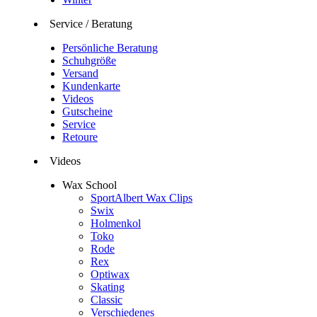
Service / Beratung
Persönliche Beratung
Schuhgröße
Versand
Kundenkarte
Videos
Gutscheine
Service
Retoure
Videos
Wax School
SportAlbert Wax Clips
Swix
Holmenkol
Toko
Rode
Rex
Optiwax
Skating
Classic
Verschiedenes