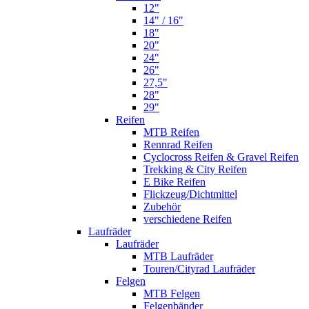
12"
14" / 16"
18"
20"
24"
26"
27,5"
28"
29"
Reifen
MTB Reifen
Rennrad Reifen
Cyclocross Reifen & Gravel Reifen
Trekking & City Reifen
E Bike Reifen
Flickzeug/Dichtmittel
Zubehör
verschiedene Reifen
Laufräder
Laufräder
MTB Laufräder
Touren/Cityrad Laufräder
Felgen
MTB Felgen
Felgenbänder