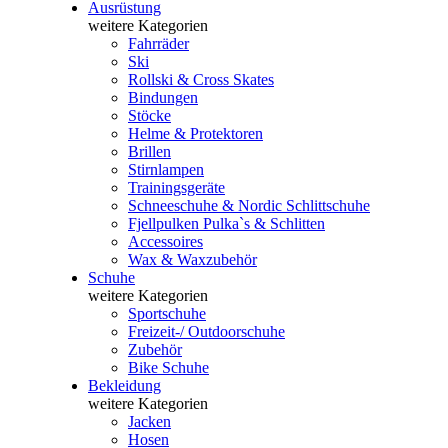
Ausrüstung
weitere Kategorien
Fahrräder
Ski
Rollski & Cross Skates
Bindungen
Stöcke
Helme & Protektoren
Brillen
Stirnlampen
Trainingsgeräte
Schneeschuhe & Nordic Schlittschuhe
Fjellpulken Pulka`s & Schlitten
Accessoires
Wax & Waxzubehör
Schuhe
weitere Kategorien
Sportschuhe
Freizeit-/ Outdoorschuhe
Zubehör
Bike Schuhe
Bekleidung
weitere Kategorien
Jacken
Hosen