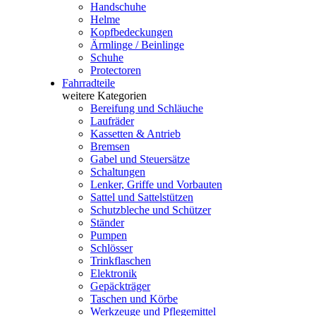
Handschuhe
Helme
Kopfbedeckungen
Ärmlinge / Beinlinge
Schuhe
Protectoren
Fahrradteile
weitere Kategorien
Bereifung und Schläuche
Laufräder
Kassetten & Antrieb
Bremsen
Gabel und Steuersätze
Schaltungen
Lenker, Griffe und Vorbauten
Sattel und Sattelstützen
Schutzbleche und Schützer
Ständer
Pumpen
Schlösser
Trinkflaschen
Elektronik
Gepäckträger
Taschen und Körbe
Werkzeuge und Pflegemittel