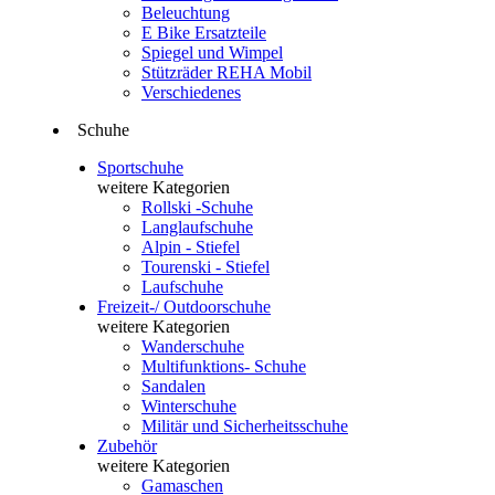
Beleuchtung
E Bike Ersatzteile
Spiegel und Wimpel
Stützräder REHA Mobil
Verschiedenes
Schuhe
Sportschuhe
weitere Kategorien
Rollski -Schuhe
Langlaufschuhe
Alpin - Stiefel
Tourenski - Stiefel
Laufschuhe
Freizeit-/ Outdoorschuhe
weitere Kategorien
Wanderschuhe
Multifunktions- Schuhe
Sandalen
Winterschuhe
Militär und Sicherheitsschuhe
Zubehör
weitere Kategorien
Gamaschen