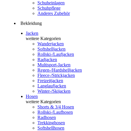
Schuheinlagen
Schuhpflege
Anderes Zubehör
Bekleidung
Jacken
weitere Kategorien
Wanderjacken
Softshelljacken
Rollski-/Laufjacken
Radjacken
Multisport-Jacken
Regen-/Hardshelljacken
Fleece-/Strickjacken
Freizeitjacken
Langlaufjacken
Winter-/Skijacken
Hosen
weitere Kategorien
Shorts & 3/4 Hosen
Rollski-/Laufhosen
Radhosen
Trekkinghosen
Softshellhosen