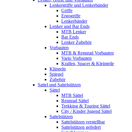
Lenkergriffe und Lenkerbänder
Griffe
Ergogriffe
Lenkerbänder
Lenker und Bar Ends
MTB Lenker
Bar Ends
Lenker Zubehör
Vorbauten
MTB & Rennrad Vorbauten
Vario Vorbauten
Krallen, Spacer & Kleinteile
Klingeln
Spiegel
Zubehör
Sattel und Sattelstützen
Sättel
MTB Sättel
Rennrad Sättel
Trekking & Touring Sättel
City / Kinder Jugend Sättel
Sattelstützen
Sattelstützen verstellbar
Sattelstützen gefedert