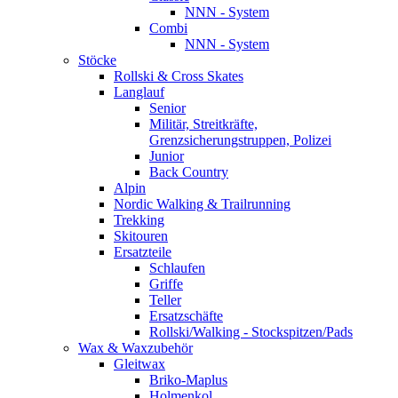
NNN - System
Combi
NNN - System
Stöcke
Rollski & Cross Skates
Langlauf
Senior
Militär, Streitkräfte,
Grenzsicherungstruppen, Polizei
Junior
Back Country
Alpin
Nordic Walking & Trailrunning
Trekking
Skitouren
Ersatzteile
Schlaufen
Griffe
Teller
Ersatzschäfte
Rollski/Walking - Stockspitzen/Pads
Wax & Waxzubehör
Gleitwax
Briko-Maplus
Holmenkol