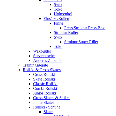
Swix
Toko
Holmenkol
Einsätze/Rollen
Finite
Press Struktur Press Box
Struktur Roller
Swix
Struktur Super Riller
Toko
Waxbügler
Servicetische
Anderes Zubehör
Trainingsgeräte
Rollski & Cross Skates
Cross Rollski
Skate Rollski
Classic Rollski
Combi Rollski
Junior Rollski
Cross Skates & Skikes
Inline Skates
Rollski - Schuhe
Skate