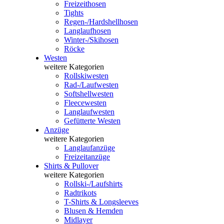
Freizeithosen
Tights
Regen-/Hardshellhosen
Langlaufhosen
Winter-/Skihosen
Röcke
Westen
weitere Kategorien
Rollskiwesten
Rad-/Laufwesten
Softshellwesten
Fleecewesten
Langlaufwesten
Gefütterte Westen
Anzüge
weitere Kategorien
Langlaufanzüge
Freizeitanzüge
Shirts & Pullover
weitere Kategorien
Rollski-/Laufshirts
Radtrikots
T-Shirts & Longsleeves
Blusen & Hemden
Midlayer