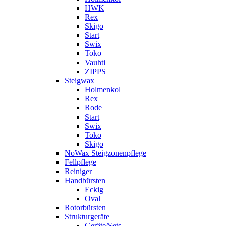
HWK
Rex
Skigo
Start
Swix
Toko
Vauhti
ZIPPS
Steigwax
Holmenkol
Rex
Rode
Start
Swix
Toko
Skigo
NoWax Steigzonenpflege
Fellpflege
Reiniger
Handbürsten
Eckig
Oval
Rotorbürsten
Strukturgeräte
Geräte/Sets