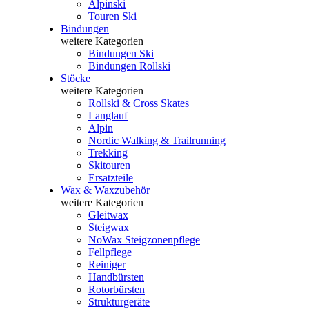
Alpinski
Touren Ski
Bindungen
weitere Kategorien
Bindungen Ski
Bindungen Rollski
Stöcke
weitere Kategorien
Rollski & Cross Skates
Langlauf
Alpin
Nordic Walking & Trailrunning
Trekking
Skitouren
Ersatzteile
Wax & Waxzubehör
weitere Kategorien
Gleitwax
Steigwax
NoWax Steigzonenpflege
Fellpflege
Reiniger
Handbürsten
Rotorbürsten
Strukturgeräte