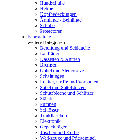
Handschuhe
Helme
Kopfbedeckungen
Ärmlinge / Beinlinge
Schuhe
Protectoren
Fahrradteile
weitere Kategorien
Bereifung und Schläuche
Laufräder
Kassetten & Antrieb
Bremsen
Gabel und Steuersätze
Schaltungen
Lenker, Griffe und Vorbauten
Sattel und Sattelstützen
Schutzbleche und Schützer
Ständer
Pumpen
Schlösser
Trinkflaschen
Elektronik
Gepäckträger
Taschen und Körbe
Werkzeuge und Pflegemittel