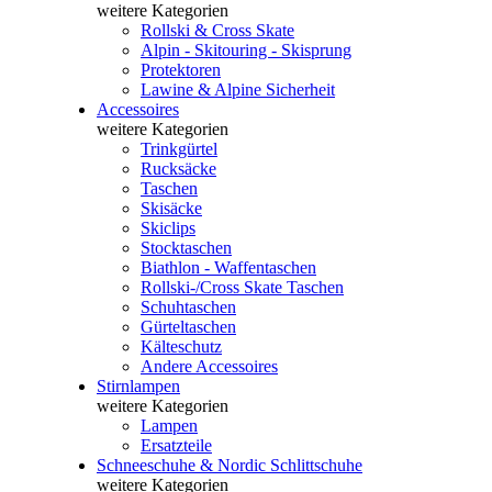
weitere Kategorien
Rollski & Cross Skate
Alpin - Skitouring - Skisprung
Protektoren
Lawine & Alpine Sicherheit
Accessoires
weitere Kategorien
Trinkgürtel
Rucksäcke
Taschen
Skisäcke
Skiclips
Stocktaschen
Biathlon - Waffentaschen
Rollski-/Cross Skate Taschen
Schuhtaschen
Gürteltaschen
Kälteschutz
Andere Accessoires
Stirnlampen
weitere Kategorien
Lampen
Ersatzteile
Schneeschuhe & Nordic Schlittschuhe
weitere Kategorien