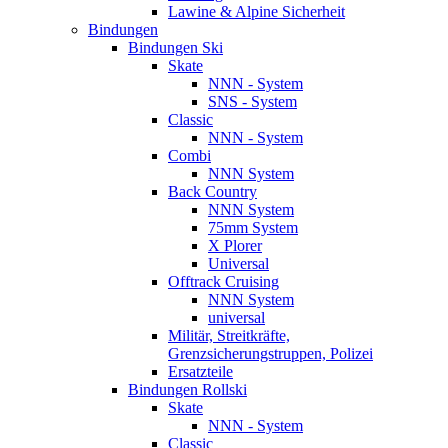
Lawine & Alpine Sicherheit
Bindungen
Bindungen Ski
Skate
NNN - System
SNS - System
Classic
NNN - System
Combi
NNN System
Back Country
NNN System
75mm System
X Plorer
Universal
Offtrack Cruising
NNN System
universal
Militär, Streitkräfte,
Grenzsicherungstruppen, Polizei
Ersatzteile
Bindungen Rollski
Skate
NNN - System
Classic