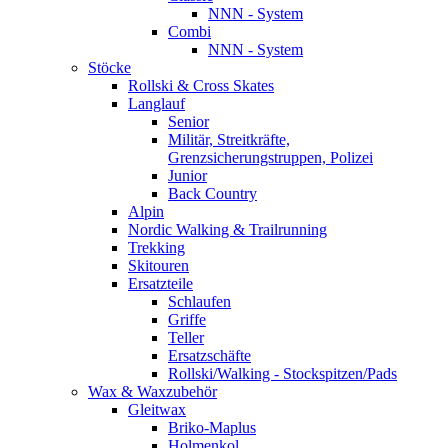
NNN - System
Combi
NNN - System
Stöcke
Rollski & Cross Skates
Langlauf
Senior
Militär, Streitkräfte,
Grenzsicherungstruppen, Polizei
Junior
Back Country
Alpin
Nordic Walking & Trailrunning
Trekking
Skitouren
Ersatzteile
Schlaufen
Griffe
Teller
Ersatzschäfte
Rollski/Walking - Stockspitzen/Pads
Wax & Waxzubehör
Gleitwax
Briko-Maplus
Holmenkol