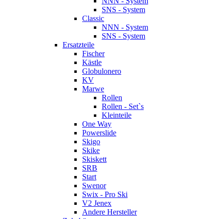
NNN - System
SNS - System
Classic
NNN - System
SNS - System
Ersatzteile
Fischer
Kästle
Globulonero
KV
Marwe
Rollen
Rollen - Set`s
Kleinteile
One Way
Powerslide
Skigo
Skike
Skiskett
SRB
Start
Swenor
Swix - Pro Ski
V2 Jenex
Andere Hersteller