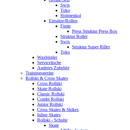
Swix
Toko
Holmenkol
Einsätze/Rollen
Finite
Press Struktur Press Box
Struktur Roller
Swix
Struktur Super Riller
Toko
Waxbügler
Servicetische
Anderes Zubehör
Trainingsgeräte
Rollski & Cross Skates
Cross Rollski
Skate Rollski
Classic Rollski
Combi Rollski
Junior Rollski
Cross Skates & Skikes
Inline Skates
Rollski - Schuhe
Skate