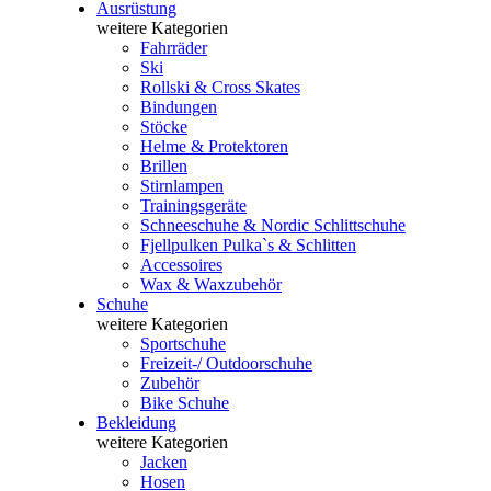
Ausrüstung
weitere Kategorien
Fahrräder
Ski
Rollski & Cross Skates
Bindungen
Stöcke
Helme & Protektoren
Brillen
Stirnlampen
Trainingsgeräte
Schneeschuhe & Nordic Schlittschuhe
Fjellpulken Pulka`s & Schlitten
Accessoires
Wax & Waxzubehör
Schuhe
weitere Kategorien
Sportschuhe
Freizeit-/ Outdoorschuhe
Zubehör
Bike Schuhe
Bekleidung
weitere Kategorien
Jacken
Hosen