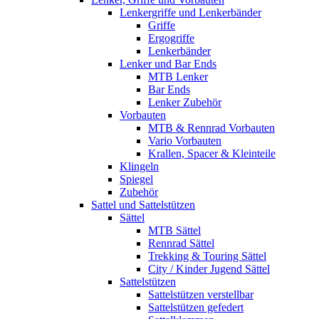
Lenkergriffe und Lenkerbänder
Griffe
Ergogriffe
Lenkerbänder
Lenker und Bar Ends
MTB Lenker
Bar Ends
Lenker Zubehör
Vorbauten
MTB & Rennrad Vorbauten
Vario Vorbauten
Krallen, Spacer & Kleinteile
Klingeln
Spiegel
Zubehör
Sattel und Sattelstützen
Sättel
MTB Sättel
Rennrad Sättel
Trekking & Touring Sättel
City / Kinder Jugend Sättel
Sattelstützen
Sattelstützen verstellbar
Sattelstützen gefedert