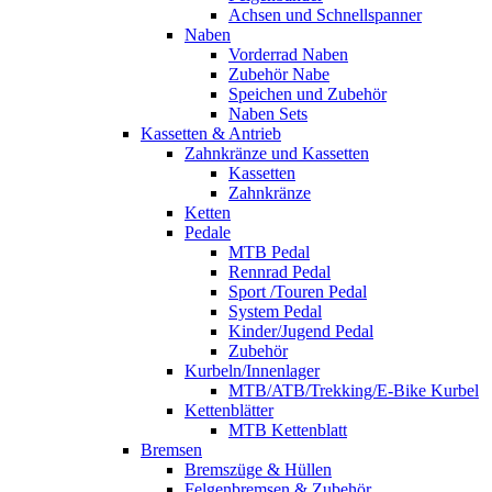
Achsen und Schnellspanner
Naben
Vorderrad Naben
Zubehör Nabe
Speichen und Zubehör
Naben Sets
Kassetten & Antrieb
Zahnkränze und Kassetten
Kassetten
Zahnkränze
Ketten
Pedale
MTB Pedal
Rennrad Pedal
Sport /Touren Pedal
System Pedal
Kinder/Jugend Pedal
Zubehör
Kurbeln/Innenlager
MTB/ATB/Trekking/E-Bike Kurbel
Kettenblätter
MTB Kettenblatt
Bremsen
Bremszüge & Hüllen
Felgenbremsen & Zubehör