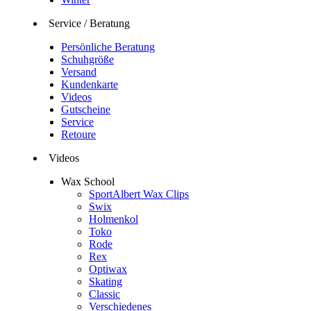
Service / Beratung
Persönliche Beratung
Schuhgröße
Versand
Kundenkarte
Videos
Gutscheine
Service
Retoure
Videos
Wax School
SportAlbert Wax Clips
Swix
Holmenkol
Toko
Rode
Rex
Optiwax
Skating
Classic
Verschiedenes