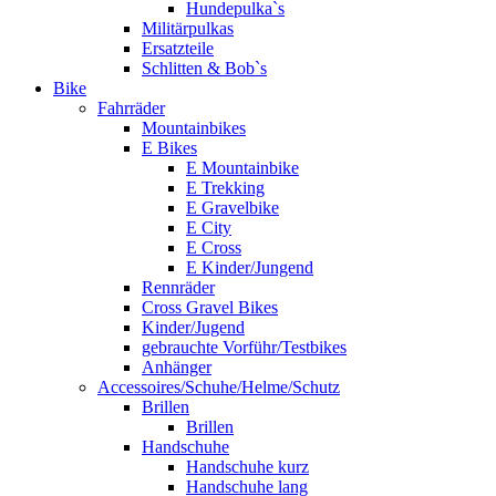
Hundepulka`s
Militärpulkas
Ersatzteile
Schlitten & Bob`s
Bike
Fahrräder
Mountainbikes
E Bikes
E Mountainbike
E Trekking
E Gravelbike
E City
E Cross
E Kinder/Jungend
Rennräder
Cross Gravel Bikes
Kinder/Jugend
gebrauchte Vorführ/Testbikes
Anhänger
Accessoires/Schuhe/Helme/Schutz
Brillen
Brillen
Handschuhe
Handschuhe kurz
Handschuhe lang