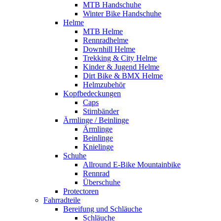
MTB Handschuhe
Winter Bike Handschuhe
Helme
MTB Helme
Rennradhelme
Downhill Helme
Trekking & City Helme
Kinder & Jugend Helme
Dirt Bike & BMX Helme
Helmzubehör
Kopfbedeckungen
Caps
Stirnbänder
Ärmlinge / Beinlinge
Ärmlinge
Beinlinge
Knielinge
Schuhe
Allround E-Bike Mountainbike
Rennrad
Überschuhe
Protectoren
Fahrradteile
Bereifung und Schläuche
Schläuche