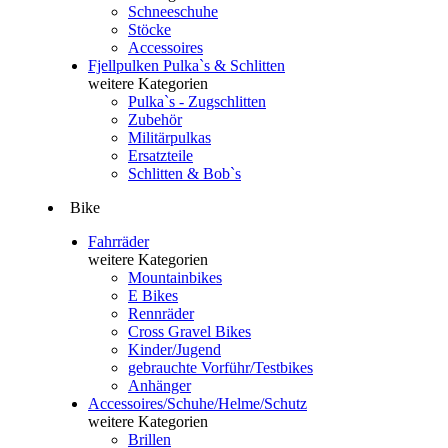
Schneeschuhe
Stöcke
Accessoires
Fjellpulken Pulka`s & Schlitten
weitere Kategorien
Pulka`s - Zugschlitten
Zubehör
Militärpulkas
Ersatzteile
Schlitten & Bob`s
Bike
Fahrräder
weitere Kategorien
Mountainbikes
E Bikes
Rennräder
Cross Gravel Bikes
Kinder/Jugend
gebrauchte Vorführ/Testbikes
Anhänger
Accessoires/Schuhe/Helme/Schutz
weitere Kategorien
Brillen