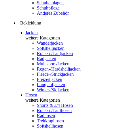
Schuheinlagen
Schuhpflege
Anderes Zubehör
Bekleidung
Jacken
weitere Kategorien
Wanderjacken
Softshelljacken
Rollski-/Laufjacken
Radjacken
Multisport-Jacken
Regen-/Hardshelljacken
Fleece-/Strickjacken
Freizeitjacken
Langlaufjacken
Winter-/Skijacken
Hosen
weitere Kategorien
Shorts & 3/4 Hosen
Rollski-/Laufhosen
Radhosen
Trekkinghosen
Softshellhosen