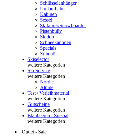
Schlüsselanhänger
Umlaufbahn
Kabinen
Sessel
Skifahrer/Snowboarder
Pistenbully
Skidoo
Schneekanonen
Specials
Zubehör
Skiselector
weitere Kategorien
Ski Service
weitere Kategorien
Nordic
Alpine
Test / Verleihmaterial
weitere Kategorien
Gutscheine
weitere Kategorien
Blaubeeren - Special
weitere Kategorien
Outlet - Sale