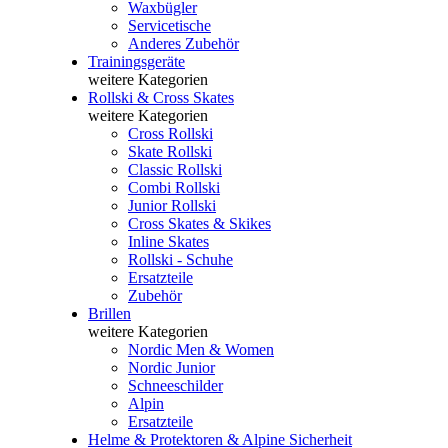
Waxbügler
Servicetische
Anderes Zubehör
Trainingsgeräte
weitere Kategorien
Rollski & Cross Skates
weitere Kategorien
Cross Rollski
Skate Rollski
Classic Rollski
Combi Rollski
Junior Rollski
Cross Skates & Skikes
Inline Skates
Rollski - Schuhe
Ersatzteile
Zubehör
Brillen
weitere Kategorien
Nordic Men & Women
Nordic Junior
Schneeschilder
Alpin
Ersatzteile
Helme & Protektoren & Alpine Sicherheit