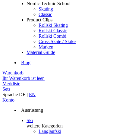
Nordic Technic School
Skating
Classic
Product Clips
Rollski Skating
Rollski Classic
Rollski Combi
Cross Skate / Skike
Marken
Material Guide
Blog
Warenkorb
Ihr Warenkorb ist leer.
Merkliste
Sets
Sprache
DE
|
EN
Konto
Ausrüstung
Ski
weitere Kategorien
Langlaufski