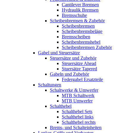
Cantilever Bremsen
Hydraulik Bremsen
Bremsschuhe
Scheibenbremsen & Zubehör
Scheibenbremsen
Scheibenbremsbeläge
Bremsscheiben
Scheibenbremshebel
Scheibenbremsen Zubehör
Gabel und Steuersätze
Steuersätze und Zubehör
Steuersätze Ahead
Stuersätze Tapered
Gabeln und Zubehör
Federgabel Ersatzteile
Schaltungen
Schaltwerke & Umwerfer
MTB Schaltwerk
MTB Umwerfer
Schalthebel
Schalthebel Sets
Schalthebel links
Schalthebel rechts
Brems- und Schalteinheiten
Lenker, Griffe und Vorbauten