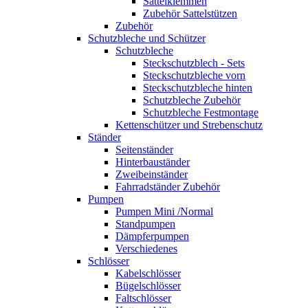
Sattelklemmen
Zubehör Sattelstützen
Zubehör
Schutzbleche und Schützer
Schutzbleche
Steckschutzblech - Sets
Steckschutzbleche vorn
Steckschutzbleche hinten
Schutzbleche Zubehör
Schutzbleche Festmontage
Kettenschützer und Strebenschutz
Ständer
Seitenständer
Hinterbauständer
Zweibeinständer
Fahrradständer Zubehör
Pumpen
Pumpen Mini /Normal
Standpumpen
Dämpferpumpen
Verschiedenes
Schlösser
Kabelschlösser
Bügelschlösser
Faltschlösser