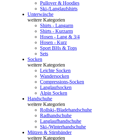
Pullover & Hoodies
Ski-/Langlaufshirts
Unterwäsche
weitere Kategorien
Shirts - Langarm
Shirts - Kurzarm
Hosen - Lang & 3/4
Hosen - Kurz
Sport BHs & Tops
Sets
Socken
weitere Kategorien
Leichte Socken
Wandersocken
Compressions-Socken
Langlaufsocken
Alpin Socken
Handschuhe
weitere Kategorien
Rollski-/Bladehandschuhe
Radhandschuhe
Langlaufhandschuhe
Ski-/Winterhandschuhe
Mützen & Stirnbänder
weitere Kategorien