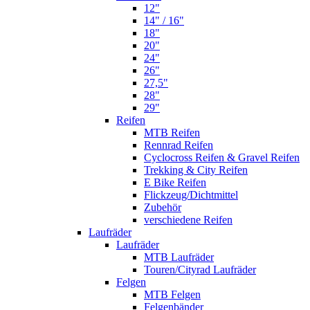
12"
14" / 16"
18"
20"
24"
26"
27,5"
28"
29"
Reifen
MTB Reifen
Rennrad Reifen
Cyclocross Reifen & Gravel Reifen
Trekking & City Reifen
E Bike Reifen
Flickzeug/Dichtmittel
Zubehör
verschiedene Reifen
Laufräder
Laufräder
MTB Laufräder
Touren/Cityrad Laufräder
Felgen
MTB Felgen
Felgenbänder