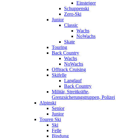
Einsteiger
Schuppenski
Zero-Ski
Junior
Classic
Wachs
NoWachs
Skate
Touring
Back Country
Wachs
NoWachs
Offtrack Cruising
Skifelle
Langlauf
Back Country
Militär, Streitkräfte,
Grenzsicherungstruppen, Polizei
Alpinski
Senior
Junior
Touren Ski
Ski
Felle
Bindung