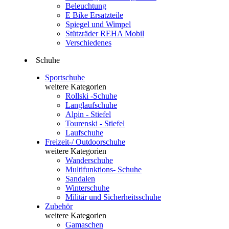
Beleuchtung
E Bike Ersatzteile
Spiegel und Wimpel
Stützräder REHA Mobil
Verschiedenes
Schuhe
Sportschuhe
weitere Kategorien
Rollski -Schuhe
Langlaufschuhe
Alpin - Stiefel
Tourenski - Stiefel
Laufschuhe
Freizeit-/ Outdoorschuhe
weitere Kategorien
Wanderschuhe
Multifunktions- Schuhe
Sandalen
Winterschuhe
Militär und Sicherheitsschuhe
Zubehör
weitere Kategorien
Gamaschen