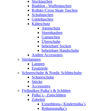
Stocktaschen
Biathlon - Waffentaschen
Rollski-/Cross Skate Taschen
Schuhtaschen
Gürteltaschen
Kälteschutz
Atemschutz
Sturmhauben
Gamaschen
Überschuhe
beheizbare Socken
beheizbare Handschuhe
Andere Accessoires
Stirnlampen
Lampen
Ersatzteile
Schneeschuhe & Nordic Schlittschuhe
Schneeschuhe
Stöcke
Accessoires
Fjellpulken Pulka`s & Schlitten
Pulka`s - Zugschlitten
Zubehör
Expeditions-/ Kinderpulka`s
Rettungspulka`s