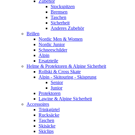
Zubehör
Stockspitzen
Bremsen
Taschen
Sicherheit
Anderes Zubehör
Brillen
Nordic Men & Women
Nordic Junior
Schneeschilder
Alpin
Ersatzteile
Helme & Protektoren & Alpine Sicherheit
Rollski & Cross Skate
Alpin - Skitouring - Skisprung
Senior
Junior
Protektoren
Lawine & Alpine Sicherheit
Accessoires
Trinkgürtel
Rucksäcke
Taschen
Skisäcke
Skiclips