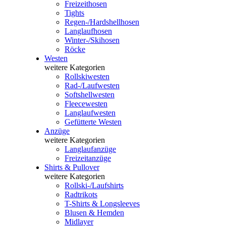
Freizeithosen
Tights
Regen-/Hardshellhosen
Langlaufhosen
Winter-/Skihosen
Röcke
Westen
weitere Kategorien
Rollskiwesten
Rad-/Laufwesten
Softshellwesten
Fleecewesten
Langlaufwesten
Gefütterte Westen
Anzüge
weitere Kategorien
Langlaufanzüge
Freizeitanzüge
Shirts & Pullover
weitere Kategorien
Rollski-/Laufshirts
Radtrikots
T-Shirts & Longsleeves
Blusen & Hemden
Midlayer