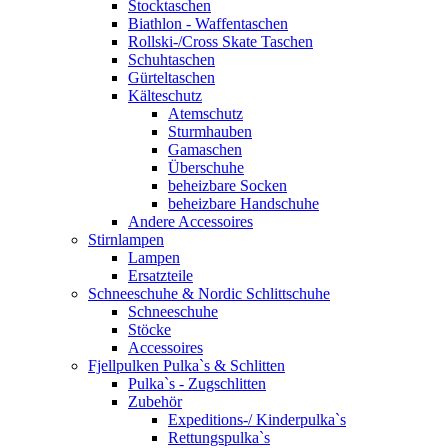
Stocktaschen
Biathlon - Waffentaschen
Rollski-/Cross Skate Taschen
Schuhtaschen
Gürteltaschen
Kälteschutz
Atemschutz
Sturmhauben
Gamaschen
Überschuhe
beheizbare Socken
beheizbare Handschuhe
Andere Accessoires
Stirnlampen
Lampen
Ersatzteile
Schneeschuhe & Nordic Schlittschuhe
Schneeschuhe
Stöcke
Accessoires
Fjellpulken Pulka`s & Schlitten
Pulka`s - Zugschlitten
Zubehör
Expeditions-/ Kinderpulka`s
Rettungspulka`s