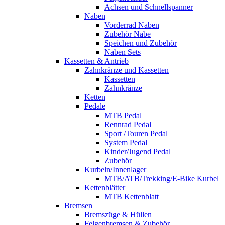
Achsen und Schnellspanner
Naben
Vorderrad Naben
Zubehör Nabe
Speichen und Zubehör
Naben Sets
Kassetten & Antrieb
Zahnkränze und Kassetten
Kassetten
Zahnkränze
Ketten
Pedale
MTB Pedal
Rennrad Pedal
Sport /Touren Pedal
System Pedal
Kinder/Jugend Pedal
Zubehör
Kurbeln/Innenlager
MTB/ATB/Trekking/E-Bike Kurbel
Kettenblätter
MTB Kettenblatt
Bremsen
Bremszüge & Hüllen
Felgenbremsen & Zubehör