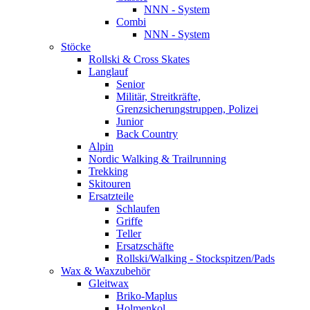
NNN - System
Combi
NNN - System
Stöcke
Rollski & Cross Skates
Langlauf
Senior
Militär, Streitkräfte,
Grenzsicherungstruppen, Polizei
Junior
Back Country
Alpin
Nordic Walking & Trailrunning
Trekking
Skitouren
Ersatzteile
Schlaufen
Griffe
Teller
Ersatzschäfte
Rollski/Walking - Stockspitzen/Pads
Wax & Waxzubehör
Gleitwax
Briko-Maplus
Holmenkol