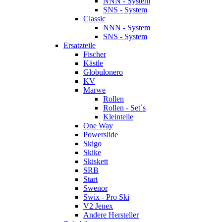
NNN - System
SNS - System
Classic
NNN - System
SNS - System
Ersatzteile
Fischer
Kästle
Globulonero
KV
Marwe
Rollen
Rollen - Set`s
Kleinteile
One Way
Powerslide
Skigo
Skike
Skiskett
SRB
Start
Swenor
Swix - Pro Ski
V2 Jenex
Andere Hersteller