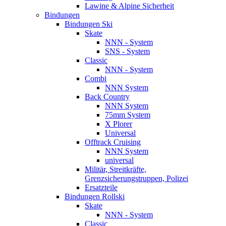
Lawine & Alpine Sicherheit
Bindungen
Bindungen Ski
Skate
NNN - System
SNS - System
Classic
NNN - System
Combi
NNN System
Back Country
NNN System
75mm System
X Plorer
Universal
Offtrack Cruising
NNN System
universal
Militär, Streitkräfte,
Grenzsicherungstruppen, Polizei
Ersatzteile
Bindungen Rollski
Skate
NNN - System
Classic