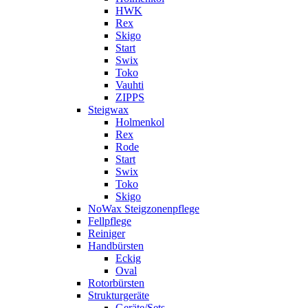
HWK
Rex
Skigo
Start
Swix
Toko
Vauhti
ZIPPS
Steigwax
Holmenkol
Rex
Rode
Start
Swix
Toko
Skigo
NoWax Steigzonenpflege
Fellpflege
Reiniger
Handbürsten
Eckig
Oval
Rotorbürsten
Strukturgeräte
Geräte/Sets