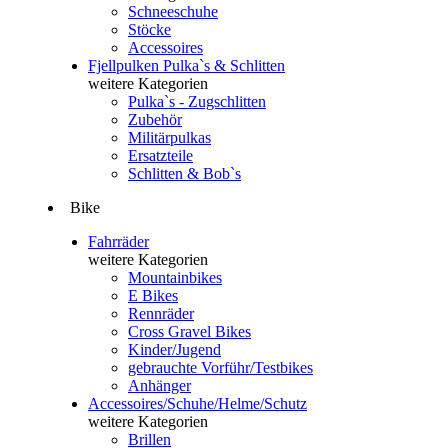
Schneeschuhe
Stöcke
Accessoires
Fjellpulken Pulka`s & Schlitten
weitere Kategorien
Pulka`s - Zugschlitten
Zubehör
Militärpulkas
Ersatzteile
Schlitten & Bob`s
Bike
Fahrräder
weitere Kategorien
Mountainbikes
E Bikes
Rennräder
Cross Gravel Bikes
Kinder/Jugend
gebrauchte Vorführ/Testbikes
Anhänger
Accessoires/Schuhe/Helme/Schutz
weitere Kategorien
Brillen