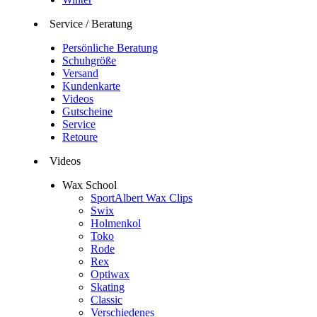
Service / Beratung
Persönliche Beratung
Schuhgröße
Versand
Kundenkarte
Videos
Gutscheine
Service
Retoure
Videos
Wax School
SportAlbert Wax Clips
Swix
Holmenkol
Toko
Rode
Rex
Optiwax
Skating
Classic
Verschiedenes