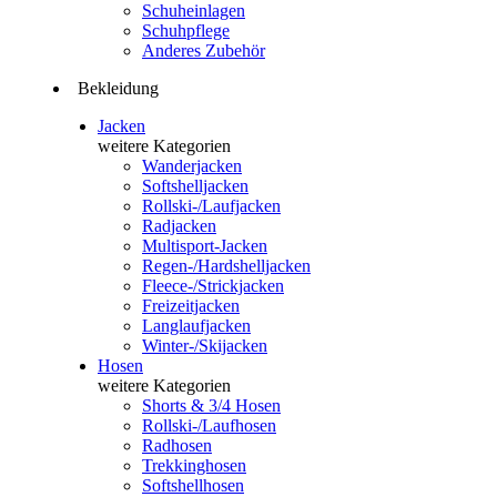
Schuheinlagen
Schuhpflege
Anderes Zubehör
Bekleidung
Jacken
weitere Kategorien
Wanderjacken
Softshelljacken
Rollski-/Laufjacken
Radjacken
Multisport-Jacken
Regen-/Hardshelljacken
Fleece-/Strickjacken
Freizeitjacken
Langlaufjacken
Winter-/Skijacken
Hosen
weitere Kategorien
Shorts & 3/4 Hosen
Rollski-/Laufhosen
Radhosen
Trekkinghosen
Softshellhosen