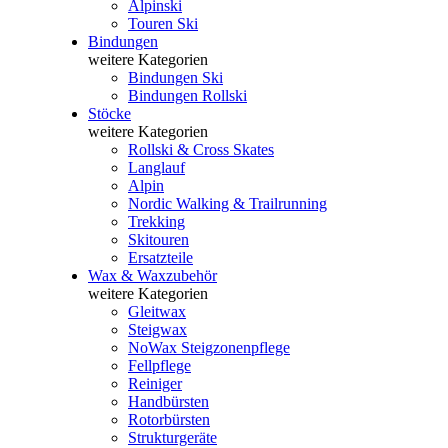
Alpinski
Touren Ski
Bindungen
weitere Kategorien
Bindungen Ski
Bindungen Rollski
Stöcke
weitere Kategorien
Rollski & Cross Skates
Langlauf
Alpin
Nordic Walking & Trailrunning
Trekking
Skitouren
Ersatzteile
Wax & Waxzubehör
weitere Kategorien
Gleitwax
Steigwax
NoWax Steigzonenpflege
Fellpflege
Reiniger
Handbürsten
Rotorbürsten
Strukturgeräte