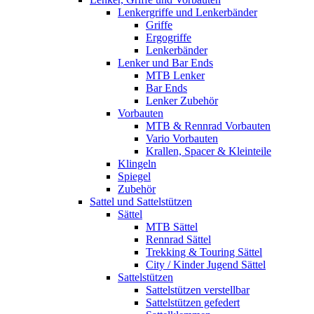
Lenkergriffe und Lenkerbänder
Griffe
Ergogriffe
Lenkerbänder
Lenker und Bar Ends
MTB Lenker
Bar Ends
Lenker Zubehör
Vorbauten
MTB & Rennrad Vorbauten
Vario Vorbauten
Krallen, Spacer & Kleinteile
Klingeln
Spiegel
Zubehör
Sattel und Sattelstützen
Sättel
MTB Sättel
Rennrad Sättel
Trekking & Touring Sättel
City / Kinder Jugend Sättel
Sattelstützen
Sattelstützen verstellbar
Sattelstützen gefedert