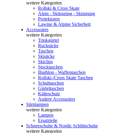
weitere Kategorien
Rollski & Cross Skate
Alpin - Skitouring - Skisprung
Protektoren
Lawine & Alpine Sicherheit
Accessoires
weitere Kategorien
Trinkgürtel
Rucksäcke
Taschen
Skisäcke
Skiclips
Stocktaschen
Biathlon - Waffentaschen
Rollski-/Cross Skate Taschen
Schuhtaschen
Gürteltaschen
Kälteschutz
Andere Accessoires
Stirnlampen
weitere Kategorien
Lampen
Ersatzteile
Schneeschuhe & Nordic Schlittschuhe
weitere Kategorien