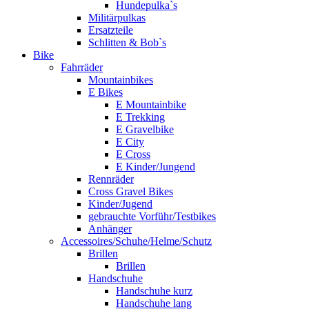
Hundepulka`s
Militärpulkas
Ersatzteile
Schlitten & Bob`s
Bike
Fahrräder
Mountainbikes
E Bikes
E Mountainbike
E Trekking
E Gravelbike
E City
E Cross
E Kinder/Jungend
Rennräder
Cross Gravel Bikes
Kinder/Jugend
gebrauchte Vorführ/Testbikes
Anhänger
Accessoires/Schuhe/Helme/Schutz
Brillen
Brillen
Handschuhe
Handschuhe kurz
Handschuhe lang