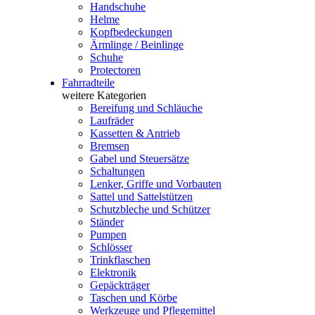
Handschuhe
Helme
Kopfbedeckungen
Ärmlinge / Beinlinge
Schuhe
Protectoren
Fahrradteile
weitere Kategorien
Bereifung und Schläuche
Laufräder
Kassetten & Antrieb
Bremsen
Gabel und Steuersätze
Schaltungen
Lenker, Griffe und Vorbauten
Sattel und Sattelstützen
Schutzbleche und Schützer
Ständer
Pumpen
Schlösser
Trinkflaschen
Elektronik
Gepäckträger
Taschen und Körbe
Werkzeuge und Pflegemittel