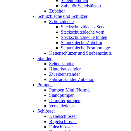
Sattelklemmen
Zubehör Sattelstützen
Zubehör
Schutzbleche und Schützer
Schutzbleche
Steckschutzblech - Sets
Steckschutzbleche vorn
Steckschutzbleche hinten
Schutzbleche Zubehör
Schutzbleche Festmontage
Kettenschützer und Strebenschutz
Ständer
Seitenständer
Hinterbauständer
Zweibeinständer
Fahrradständer Zubehör
Pumpen
Pumpen Mini /Normal
Standpumpen
Dämpferpumpen
Verschiedenes
Schlösser
Kabelschlösser
Bügelschlösser
Faltschlösser