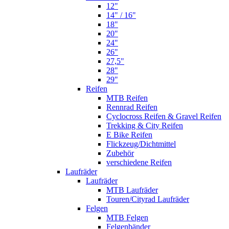
12"
14" / 16"
18"
20"
24"
26"
27,5"
28"
29"
Reifen
MTB Reifen
Rennrad Reifen
Cyclocross Reifen & Gravel Reifen
Trekking & City Reifen
E Bike Reifen
Flickzeug/Dichtmittel
Zubehör
verschiedene Reifen
Laufräder
Laufräder
MTB Laufräder
Touren/Cityrad Laufräder
Felgen
MTB Felgen
Felgenbänder