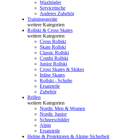
Waxbügler
Servicetische
Anderes Zubehör
Trainingsgeräte
weitere Kategorien
Rollski & Cross Skates
weitere Kategorien
Cross Rollski
Skate Rollski
Classic Rollski
Combi Rollski
Junior Rollski
Cross Skates & Skikes
Inline Skates
Rollski - Schuhe
Ersatzteile
Zubehör
Brillen
weitere Kategorien
Nordic Men & Women
Nordic Junior
Schneeschilder
Alpin
Ersatzteile
Helme & Protektoren & Alpine Sicherheit