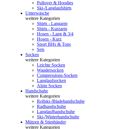
Pullover & Hoodies
Ski-/Langlaufshirts
Unterwäsche
weitere Kategorien
Shirts - Langarm
Shirts - Kurzarm
Hosen - Lang & 3/4
Hosen - Kurz
Sport BHs & Tops
Sets
Socken
weitere Kategorien
Leichte Socken
Wandersocken
Compressions-Socken
Langlaufsocken
Alpin Socken
Handschuhe
weitere Kategorien
Rollski-/Bladehandschuhe
Radhandschuhe
Langlaufhandschuhe
Ski-/Winterhandschuhe
Mützen & Stirnbänder
weitere Kategorien