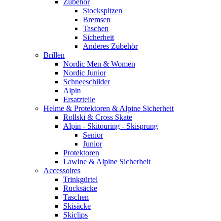
Zubehör
Stockspitzen
Bremsen
Taschen
Sicherheit
Anderes Zubehör
Brillen
Nordic Men & Women
Nordic Junior
Schneeschilder
Alpin
Ersatzteile
Helme & Protektoren & Alpine Sicherheit
Rollski & Cross Skate
Alpin - Skitouring - Skisprung
Senior
Junior
Protektoren
Lawine & Alpine Sicherheit
Accessoires
Trinkgürtel
Rucksäcke
Taschen
Skisäcke
Skiclips