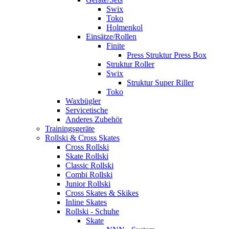
Swix
Toko
Holmenkol
Einsätze/Rollen
Finite
Press Struktur Press Box
Struktur Roller
Swix
Struktur Super Riller
Toko
Waxbügler
Servicetische
Anderes Zubehör
Trainingsgeräte
Rollski & Cross Skates
Cross Rollski
Skate Rollski
Classic Rollski
Combi Rollski
Junior Rollski
Cross Skates & Skikes
Inline Skates
Rollski - Schuhe
Skate