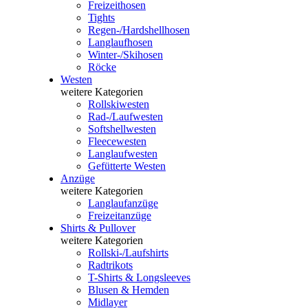
Freizeithosen
Tights
Regen-/Hardshellhosen
Langlaufhosen
Winter-/Skihosen
Röcke
Westen
weitere Kategorien
Rollskiwesten
Rad-/Laufwesten
Softshellwesten
Fleecewesten
Langlaufwesten
Gefütterte Westen
Anzüge
weitere Kategorien
Langlaufanzüge
Freizeitanzüge
Shirts & Pullover
weitere Kategorien
Rollski-/Laufshirts
Radtrikots
T-Shirts & Longsleeves
Blusen & Hemden
Midlayer