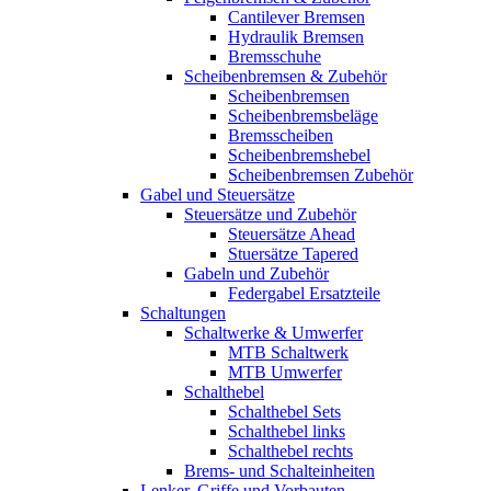
Cantilever Bremsen
Hydraulik Bremsen
Bremsschuhe
Scheibenbremsen & Zubehör
Scheibenbremsen
Scheibenbremsbeläge
Bremsscheiben
Scheibenbremshebel
Scheibenbremsen Zubehör
Gabel und Steuersätze
Steuersätze und Zubehör
Steuersätze Ahead
Stuersätze Tapered
Gabeln und Zubehör
Federgabel Ersatzteile
Schaltungen
Schaltwerke & Umwerfer
MTB Schaltwerk
MTB Umwerfer
Schalthebel
Schalthebel Sets
Schalthebel links
Schalthebel rechts
Brems- und Schalteinheiten
Lenker, Griffe und Vorbauten