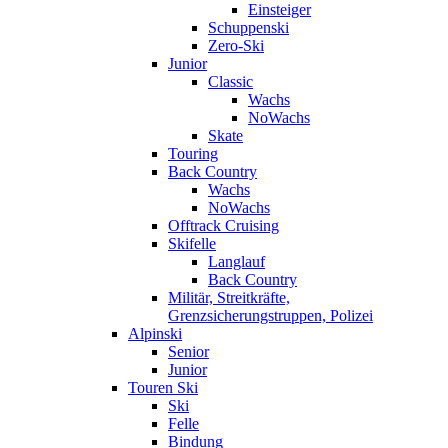
Einsteiger
Schuppenski
Zero-Ski
Junior
Classic
Wachs
NoWachs
Skate
Touring
Back Country
Wachs
NoWachs
Offtrack Cruising
Skifelle
Langlauf
Back Country
Militär, Streitkräfte,
Grenzsicherungstruppen, Polizei
Alpinski
Senior
Junior
Touren Ski
Ski
Felle
Bindung