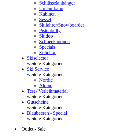
Schlüsselanhänger
Umlaufbahn
Kabinen
Sessel
Skifahrer/Snowboarder
Pistenbully
Skidoo
Schneekanonen
Specials
Zubehör
Skiselector
weitere Kategorien
Ski Service
weitere Kategorien
Nordic
Alpine
Test / Verleihmaterial
weitere Kategorien
Gutscheine
weitere Kategorien
Blaubeeren - Special
weitere Kategorien
Outlet - Sale