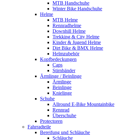
MTB Handschuhe
Winter Bike Handschuhe
Helme
MTB Helme
Rennradhelme
Downhill Helme
Trekking & City Helme
Kinder & Jugend Helme
Dirt Bike & BMX Helme
Helmzubehör
Kopfbedeckungen
Caps
Stirnbänder
Ärmlinge / Beinlinge
Ärmlinge
Beinlinge
Knielinge
Schuhe
Allround E-Bike Mountainbike
Rennrad
Überschuhe
Protectoren
Fahrradteile
Bereifung und Schläuche
Schläuche