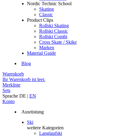
Nordic Technic School
Skating
Classic
Product Clips
Rollski Skating
Rollski Classic
Rollski Combi
Cross Skate / Skike
Marken
Material Guide
Blog
Warenkorb
Ihr Warenkorb ist leer.
Merkliste
Sets
Sprache
DE
|
EN
Konto
Ausrüstung
Ski
weitere Kategorien
Langlaufski