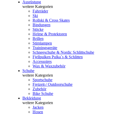
Ausrüstung
weitere Kategorien
Fahrräder
Ski
Rollski & Cross Skates
Bindungen
Stöcke
Helme & Protektoren
Brillen
Stirnlampen
Trainingsgeräte
Schneeschuhe & Nordic Schlittschuhe
Fjellpulken Pulka`s & Schlitten
Accessoires
Wax & Waxzubehör
Schuhe
weitere Kategorien
Sportschuhe
Freizeit-/ Outdoorschuhe
Zubehör
Bike Schuhe
Bekleidung
weitere Kategorien
Jacken
Hosen