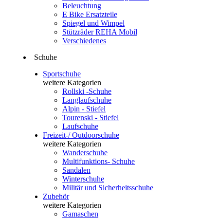
Beleuchtung
E Bike Ersatzteile
Spiegel und Wimpel
Stützräder REHA Mobil
Verschiedenes
Schuhe
Sportschuhe
weitere Kategorien
Rollski -Schuhe
Langlaufschuhe
Alpin - Stiefel
Tourenski - Stiefel
Laufschuhe
Freizeit-/ Outdoorschuhe
weitere Kategorien
Wanderschuhe
Multifunktions- Schuhe
Sandalen
Winterschuhe
Militär und Sicherheitsschuhe
Zubehör
weitere Kategorien
Gamaschen