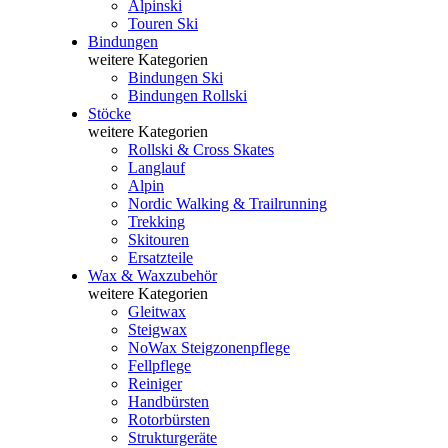
Alpinski
Touren Ski
Bindungen
weitere Kategorien
Bindungen Ski
Bindungen Rollski
Stöcke
weitere Kategorien
Rollski & Cross Skates
Langlauf
Alpin
Nordic Walking & Trailrunning
Trekking
Skitouren
Ersatzteile
Wax & Waxzubehör
weitere Kategorien
Gleitwax
Steigwax
NoWax Steigzonenpflege
Fellpflege
Reiniger
Handbürsten
Rotorbürsten
Strukturgeräte