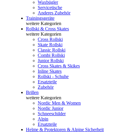
Waxbügler
Servicetische
Anderes Zubehör
Trainingsgeräte
weitere Kategorien
Rollski & Cross Skates
weitere Kategorien
Cross Rollski
Skate Rollski
Classic Rollski
Combi Rollski
Junior Rollski
Cross Skates & Skikes
Inline Skates
Rollski - Schuhe
Ersatzteile
Zubehör
Brillen
weitere Kategorien
Nordic Men & Women
Nordic Junior
Schneeschilder
Alpin
Ersatzteile
Helme & Protektoren & Alpine Sicherheit