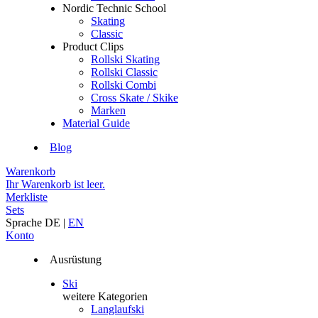
Nordic Technic School
Skating
Classic
Product Clips
Rollski Skating
Rollski Classic
Rollski Combi
Cross Skate / Skike
Marken
Material Guide
Blog
Warenkorb
Ihr Warenkorb ist leer.
Merkliste
Sets
Sprache
DE
|
EN
Konto
Ausrüstung
Ski
weitere Kategorien
Langlaufski