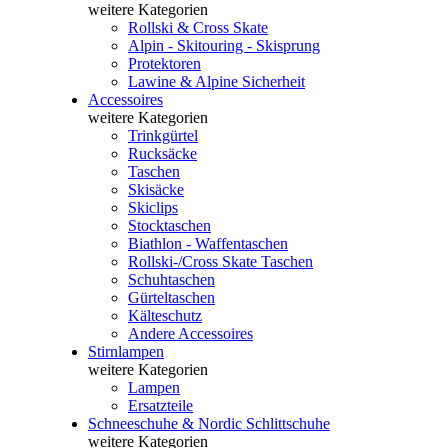
weitere Kategorien
Rollski & Cross Skate
Alpin - Skitouring - Skisprung
Protektoren
Lawine & Alpine Sicherheit
Accessoires
weitere Kategorien
Trinkgürtel
Rucksäcke
Taschen
Skisäcke
Skiclips
Stocktaschen
Biathlon - Waffentaschen
Rollski-/Cross Skate Taschen
Schuhtaschen
Gürteltaschen
Kälteschutz
Andere Accessoires
Stirnlampen
weitere Kategorien
Lampen
Ersatzteile
Schneeschuhe & Nordic Schlittschuhe
weitere Kategorien