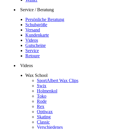
Service / Beratung
Persönliche Beratung
Schuhgröße
Versand
Kundenkarte
Videos
Gutscheine
Service
Retoure
Videos
Wax School
SportAlbert Wax Clips
Swix
Holmenkol
Toko
Rode
Rex
Optiwax
Skating
Classic
Verschiedenes