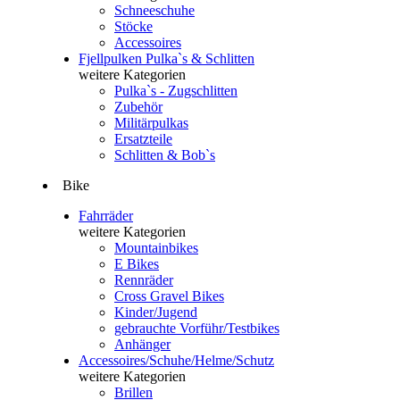
Schneeschuhe
Stöcke
Accessoires
Fjellpulken Pulka`s & Schlitten
weitere Kategorien
Pulka`s - Zugschlitten
Zubehör
Militärpulkas
Ersatzteile
Schlitten & Bob`s
Bike
Fahrräder
weitere Kategorien
Mountainbikes
E Bikes
Rennräder
Cross Gravel Bikes
Kinder/Jugend
gebrauchte Vorführ/Testbikes
Anhänger
Accessoires/Schuhe/Helme/Schutz
weitere Kategorien
Brillen