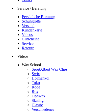
Service / Beratung
Persönliche Beratung
Schuhgröße
Versand
Kundenkarte
Videos
Gutscheine
Service
Retoure
Videos
Wax School
SportAlbert Wax Clips
Swix
Holmenkol
Toko
Rode
Rex
Optiwax
Skating
Classic
Verschiedenes