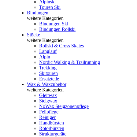
Alpinski
Touren Ski
Bindungen
weitere Kategorien
Bindungen Ski
Bindungen Rollski
Stöcke
weitere Kategorien
Rollski & Cross Skates
Langlauf
Alpin
Nordic Walking & Trailrunning
Trekking
Skitouren
Ersatzteile
Wax & Waxzubehör
weitere Kategorien
Gleitwax
Steigwax
NoWax Steigzonenpflege
Fellpflege
Reiniger
Handbürsten
Rotorbürsten
Strukturgeräte