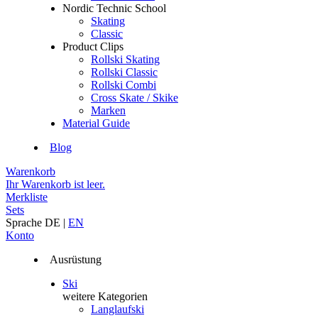
Nordic Technic School
Skating
Classic
Product Clips
Rollski Skating
Rollski Classic
Rollski Combi
Cross Skate / Skike
Marken
Material Guide
Blog
Warenkorb
Ihr Warenkorb ist leer.
Merkliste
Sets
Sprache
DE
|
EN
Konto
Ausrüstung
Ski
weitere Kategorien
Langlaufski