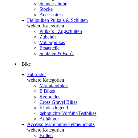
Schneeschuhe
Stöcke
Accessoires
Fjellpulken Pulka`s & Schlitten
weitere Kategorien
Pulka`s - Zugschlitten
Zubehör
Militärpulkas
Ersatzteile
Schlitten & Bob`s
Bike
Fahrräder
weitere Kategorien
Mountainbikes
E Bikes
Rennräder
Cross Gravel Bikes
Kinder/Jugend
gebrauchte Vorführ/Testbikes
Anhänger
Accessoires/Schuhe/Helme/Schutz
weitere Kategorien
Brillen