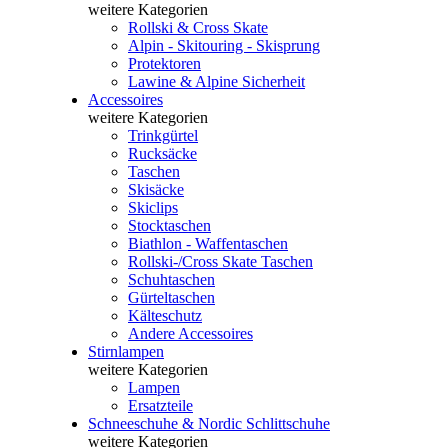
weitere Kategorien
Rollski & Cross Skate
Alpin - Skitouring - Skisprung
Protektoren
Lawine & Alpine Sicherheit
Accessoires
weitere Kategorien
Trinkgürtel
Rucksäcke
Taschen
Skisäcke
Skiclips
Stocktaschen
Biathlon - Waffentaschen
Rollski-/Cross Skate Taschen
Schuhtaschen
Gürteltaschen
Kälteschutz
Andere Accessoires
Stirnlampen
weitere Kategorien
Lampen
Ersatzteile
Schneeschuhe & Nordic Schlittschuhe
weitere Kategorien