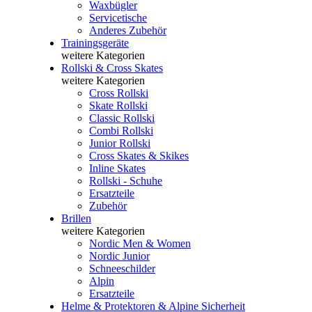
Waxbügler
Servicetische
Anderes Zubehör
Trainingsgeräte
weitere Kategorien
Rollski & Cross Skates
weitere Kategorien
Cross Rollski
Skate Rollski
Classic Rollski
Combi Rollski
Junior Rollski
Cross Skates & Skikes
Inline Skates
Rollski - Schuhe
Ersatzteile
Zubehör
Brillen
weitere Kategorien
Nordic Men & Women
Nordic Junior
Schneeschilder
Alpin
Ersatzteile
Helme & Protektoren & Alpine Sicherheit